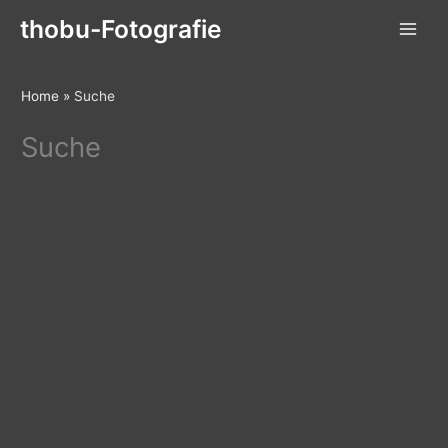
Zum
thobu-Fotografie
Inhalt
springen
Home
»
Suche
Suche