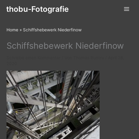
Zum
thobu-Fotografie
Inhalt
springen
Home
»
Schiffshebewerk Niederfinow
Schiffshebewerk Niederfinow
Schreibe einen Kommentar
/ Von
Thomas Buntru
/
April 28,
2020