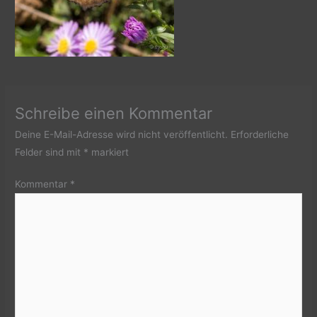
Schreibe einen Kommentar
Deine E-Mail-Adresse wird nicht veröffentlicht.
Erforderliche
Felder sind mit
*
markiert
Kommentar
*