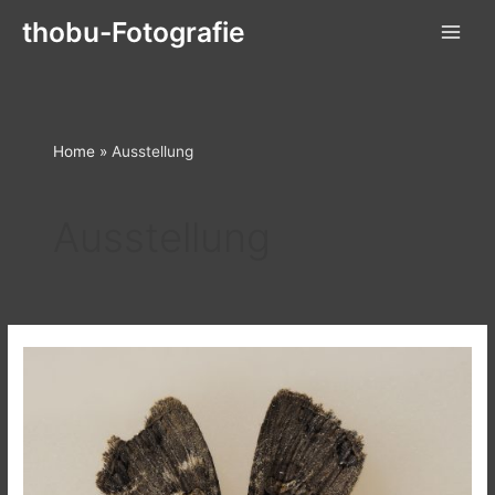
Zum
thobu-Fotografie
Inhalt
springen
Home
»
Ausstellung
Ausstellung