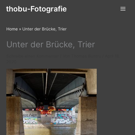
Zum
thobu-Fotografie
Inhalt
springen
Home
»
Unter der Brücke, Trier
Unter der Brücke, Trier
Schreibe einen Kommentar
/ Von
Thomas Buntru
/
April 18,
2020